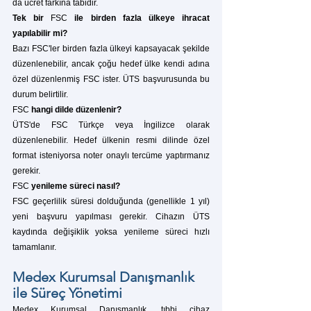
da ücret farkına tabidir.
Tek bir 
FSC
 ile birden fazla ülkeye ihracat 
yapılabilir mi?
Bazı FSC'ler birden fazla ülkeyi kapsayacak şekilde 
düzenlenebilir, ancak çoğu hedef ülke kendi adına 
özel düzenlenmiş FSC ister. ÜTS başvurusunda bu 
durum belirtilir.
FSC
 hangi dilde düzenlenir?
ÜTS'de FSC Türkçe veya İngilizce olarak 
düzenlenebilir. Hedef ülkenin resmi dilinde özel 
format isteniyorsa noter onaylı tercüme yaptırmanız 
gerekir.
FSC
 yenileme süreci nasıl?
FSC geçerlilik süresi dolduğunda (genellikle 1 yıl) 
yeni başvuru yapılması gerekir. Cihazın ÜTS 
kaydında değişiklik yoksa yenileme süreci hızlı 
tamamlanır.
Medex Kurumsal Danışmanlık 
ile Süreç Yönetimi
Medex Kurumsal Danışmanlık, tıbbi cihaz 