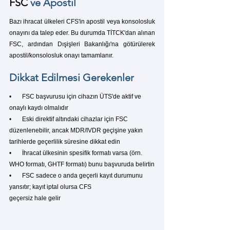
FSC
 ve Apostil
Bazı ihracat ülkeleri CFS'in apostil veya konsolosluk 
onayını da talep eder. Bu durumda TİTCK'dan alınan 
FSC, ardından Dışişleri Bakanlığı'na götürülerek 
apostil/konsolosluk onayı tamamlanır.
Dikkat Edilmesi Gerekenler
•       
FSC
 başvurusu için cihazın ÜTS'de aktif ve 
onaylı kaydı olmalıdır
•       Eski direktif altındaki cihazlar için 
FSC
düzenlenebilir, ancak MDR/IVDR geçişine yakın 
tarihlerde geçerlilik süresine dikkat edin
•       İhracat ülkesinin spesifik formatı varsa (örn. 
WHO formatı, GHTF formatı) bunu başvuruda belirtin
•       
FSC
 sadece o anda geçerli kayıt durumunu 
yansıtır; kayıt iptal olursa CFS 
geçersiz hale gelir