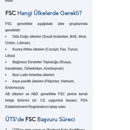
edilir.
FSC
 Hangi Ülkelerde Gerekli?
FSC genellikle aşağıdaki ülke gruplarında 
gereklidir:
•       Orta Doğu ülkeleri (Suudi Arabistan, BAE, Mısır, 
Ürdün, Lübnan)
•       Kuzey Afrika ülkeleri (Cezayir, Fas, Tunus, 
Libya)
•       Bağımsız Devletler Topluluğu (Rusya, 
Kazakistan, Özbekistan, Azerbaycan)
•       Bazı Latin Amerika ülkeleri
•       Asya pasifik ülkeleri (Filipinler, Vietnam, 
Endonezya)
AB ülkeleri ve ABD genellikle FSC yerine kendi 
belge türlerini (ör. CE uygunluk beyanı, FDA 
Establishment Registration) talep eder.
ÜTS'de 
FSC
 Başvuru Süreci