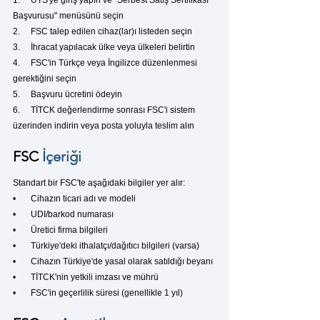
1.     ÜTS'ye giriş yapın ve "Serbest Satış Sertifikası 
Başvurusu" menüsünü seçin
2.     
FSC
 talep edilen cihaz(lar)ı listeden seçin
3.     İhracat yapılacak ülke veya ülkeleri belirtin
4.     
FSC
'in Türkçe veya İngilizce düzenlenmesi 
gerektiğini seçin
5.     Başvuru ücretini ödeyin
6.     TİTCK değerlendirme sonrası 
FSC
'i sistem 
üzerinden indirin veya posta yoluyla teslim alın
FSC
 İçeriği
Standart bir FSC'te aşağıdaki bilgiler yer alır:
•       Cihazın ticari adı ve modeli
•       UDI/barkod numarası
•       Üretici firma bilgileri
•       Türkiye'deki ithalatçı/dağıtıcı bilgileri (varsa)
•       Cihazın Türkiye'de yasal olarak satıldığı beyanı
•       TİTCK'nin yetkili imzası ve mührü
•       
FSC
'in geçerlilik süresi (genellikle 1 yıl)