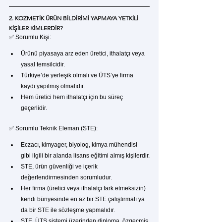
2. KOZMETİK ÜRÜN BİLDİRİMİ YAPMAYA YETKİLİ 
KİŞİLER KİMLERDİR?
✅ Sorumlu Kişi:
Ürünü piyasaya arz eden üretici, ithalatçı veya 
yasal temsilcidir.
Türkiye’de yerleşik olmalı ve ÜTS’ye firma 
kaydı yapılmış olmalıdır.
Hem üretici hem ithalatçı için bu süreç 
geçerlidir.
✅ Sorumlu Teknik Eleman (STE):
Eczacı, kimyager, biyolog, kimya mühendisi 
gibi ilgili bir alanda lisans eğitimi almış kişilerdir.
STE, ürün güvenliği ve içerik 
değerlendirmesinden sorumludur.
Her firma (üretici veya ithalatçı fark etmeksizin) 
kendi bünyesinde en az bir STE çalıştırmalı ya 
da bir STE ile sözleşme yapmalıdır.
STE, ÜTS sistemi üzerinden diploma, özgeçmiş 