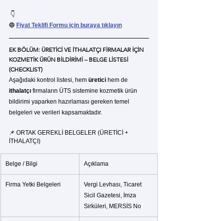
 👇
🔵 
Fiyat Teklifi Formu için buraya tıklayın
EK BÖLÜM: ÜRETİCİ VE İTHALATÇI FİRMALAR İÇİN 
KOZMETİK ÜRÜN BİLDİRİMİ – BELGE LİSTESİ 
(CHECKLIST)
Aşağıdaki kontrol listesi, hem 
üretici
 hem de 
ithalatçı
 firmaların ÜTS sistemine kozmetik ürün 
bildirimi yaparken hazırlaması gereken temel 
belgeleri ve verileri kapsamaktadır.
📌 ORTAK GEREKLİ BELGELER (ÜRETİCİ + 
İTHALATÇI)
Belge / Bilgi
Açıklama
Firma Yetki Belgeleri
Vergi Levhası, Ticaret 
Sicil Gazetesi, İmza 
Sirküleri, MERSİS No