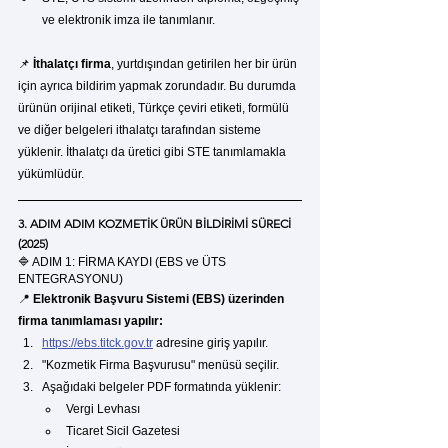
ve elektronik imza ile tanımlanır.
📌 
İthalatçı firma
, yurtdışından getirilen her bir ürün 
için ayrıca bildirim yapmak zorundadır. Bu durumda 
ürünün orijinal etiketi, Türkçe çeviri etiketi, formülü 
ve diğer belgeleri ithalatçı tarafından sisteme 
yüklenir. İthalatçı da üretici gibi STE tanımlamakla 
yükümlüdür.
3. ADIM ADIM KOZMETİK ÜRÜN BİLDİRİMİ SÜRECİ 
(2025)
🔷 ADIM 1: FİRMA KAYDI (EBS ve ÜTS 
ENTEGRASYONU)
📍 
Elektronik Başvuru Sistemi (EBS) üzerinden 
firma tanımlaması yapılır:
https://ebs.titck.gov.tr
 adresine giriş yapılır.
"Kozmetik Firma Başvurusu" menüsü seçilir.
Aşağıdaki belgeler PDF formatında yüklenir:
Vergi Levhası
Ticaret Sicil Gazetesi