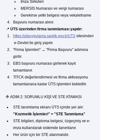
İmza Sirküleri
MERSİS Numarası ve vergi numarası
Gerekirse yetki belgesi veya vekaletname
Başvuru numarası alınır.
📍 
ÜTS üzerinden firma tanımlaması yapılır:
https://utsuygulama.saglik.gov.tr/UTS
 sitesinden
 e-Devlet ile giriş yapılır.
"Firma İşlemleri" → "Firma Başvuru" adımına 
girilir.
EBS başvuru numarası girilerek kayıt 
tamamlanır.
TİTCK değerlendirmesi ve firma aktivasyonu 
tamamlanana kadar ÜTS işlemleri bekletilir.
🔷 ADIM 2: SORUMLU KİŞİ VE STE ATAMASI
STE tanımlama ekranı ÜTS içinde yer alır: 
"Kozmetik İşlemleri" > "STE Tanımlama"
STE bilgileri, diploma belgesi, özgeçmiş ve e-
imza kullanılarak sistemde tanımlanır.
Her ürün için bir STE atanmalıdır.