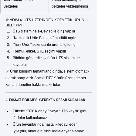
Belgeleri
belgeler yüklenmelidir
🔷 ADIM 4: ÜTS ÜZERİNDEN KOZMETİK ÜRÜN 
BİLDİRİMİ
ÜTS sistemine e-Devlet ile giriş yapılır
"Kozmetik Ürün Bildirimi" modülü açılır
"Yeni Ürün" sekmesi ile ürün bilgileri girilir
Formül, etiket, STE seçimi yapılır
Bildirim gönderilir → ürün ÜTS sistemine 
kaydolur
📌 Ürün bildirimi tamamlandığında, sistem otomatik 
olarak onay verir. Ancak TİTCK ürün üzerinde her 
zaman denetim hakkını saklı tutar.
4. DİKKAT EDİLMESİ GEREKEN RESMİ KURALLAR
Etikette “TİTCK onaylı” veya “ÜTS kayıtlı” gibi 
ifadeler kullanılamaz
Ürün beyanlarında hastalık tedavi eder, 
iyileştirir, önler gibi tıbbi iddialar yer alamaz