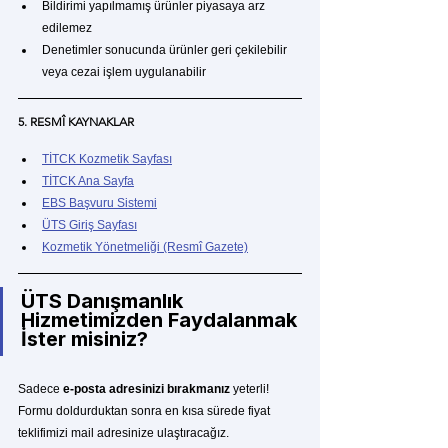
Bildirimi yapılmamış ürünler piyasaya arz 
edilemez
Denetimler sonucunda ürünler geri çekilebilir 
veya cezai işlem uygulanabilir
5. RESMÎ KAYNAKLAR
TİTCK Kozmetik Sayfası
TİTCK Ana Sayfa
EBS Başvuru Sistemi
ÜTS Giriş Sayfası
Kozmetik Yönetmeliği (Resmî Gazete)
ÜTS Danışmanlık 
Hizmetimizden Faydalanmak 
İster misiniz?
Sadece 
e-posta adresinizi bırakmanız
 yeterli!
Formu doldurduktan sonra en kısa sürede fiyat 
teklifimizi mail adresinize ulaştıracağız.