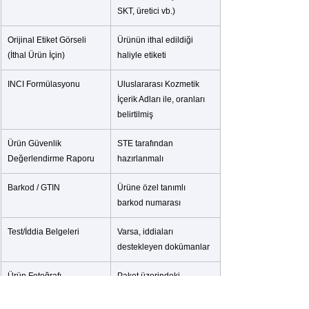
SKT, üretici vb.)
Orijinal Etiket Görseli 
Ürünün ithal edildiği 
(İthal Ürün İçin)
haliyle etiketi
INCI Formülasyonu
Uluslararası Kozmetik 
İçerik Adları ile, oranları 
belirtilmiş
Ürün Güvenlik 
STE tarafından 
Değerlendirme Raporu
hazırlanmalı
Barkod / GTIN
Ürüne özel tanımlı 
barkod numarası
Test/İddia Belgeleri
Varsa, iddiaları 
destekleyen dokümanlar
Ürün Fotoğrafı
Paket üzerindeki 
görünüm