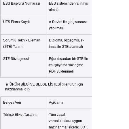
EBS Başvuru Numarası
EBS sisteminden alınmış 
olmalı
ÜTS Firma Kaydı
e-Devlet ile giriş sonrası 
yapılmalı
Sorumlu Teknik Eleman 
Diploma, özgeçmiş, e-
(STE) Tanımı
imza ile STE atanmalı
STE Sözleşmesi
Eğer dışardan bir STE ile 
çalışılıyorsa sözleşme 
PDF yüklenmeli
🧴 ÜRÜN BİLGİ VE BELGE LİSTESİ (Her ürün için 
hazırlanmalıdır)
Belge / Veri
Açıklama
Türkçe Etiket Tasarımı
Tüm yasal 
zorunluluklara uygun 
hazırlanmalı (İçerik, LOT, 