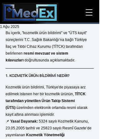
1 Ağu 2025
Bu içerik, "kozmetik ürün bildirimi" ve "ÜTS kayıt" 
süreçlerini T.C. Sağlık Bakanlığı’na bağlı Türkiye 
İlaç ve Tıbbi Cihaz Kurumu (TİTCK) tarafından 
belirlenen 
resmi mevzuat ve sistem 
kılavuzları
 doğrultusunda açıklamaktadır. 
1. KOZMETİK ÜRÜN BİLDİRİMİ NEDİR?
Kozmetik ürün bildirimi, Türkiye'de piyasaya arz 
edilmek istenen her bir kozmetik ürünün, 
TİTCK 
tarafından yönetilen Ürün Takip Sistemi 
(ÜTS)
 üzerinden elektronik ortamda resmi olarak 
kayıt altına alınması işlemidir.
📌 
Yasal Dayanak:
 5324 sayılı Kozmetik Kanunu, 
23.05.2005 tarihli ve 25823 sayılı Resmî Gazete’de 
yayımlanan 
Kozmetik Yönetmeliği