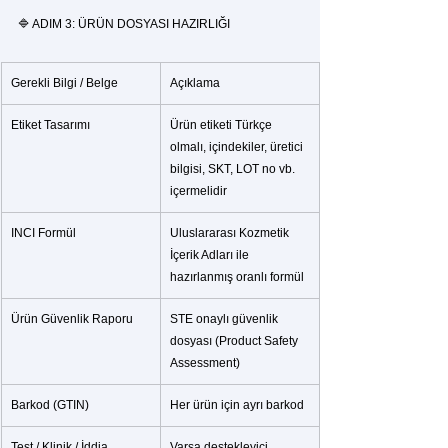
🔷 ADIM 3: ÜRÜN DOSYASI HAZIRLIĞI
Gerekli Bilgi / Belge
Açıklama
Etiket Tasarımı
Ürün etiketi Türkçe 
olmalı, içindekiler, üretici 
bilgisi, SKT, LOT no vb. 
içermelidir
INCI Formül
Uluslararası Kozmetik 
İçerik Adları ile 
hazırlanmış oranlı formül
Ürün Güvenlik Raporu
STE onaylı güvenlik 
dosyası (Product Safety 
Assessment)
Barkod (GTIN)
Her ürün için ayrı barkod
Test / Klinik / İddia 
Varsa destekleyici 