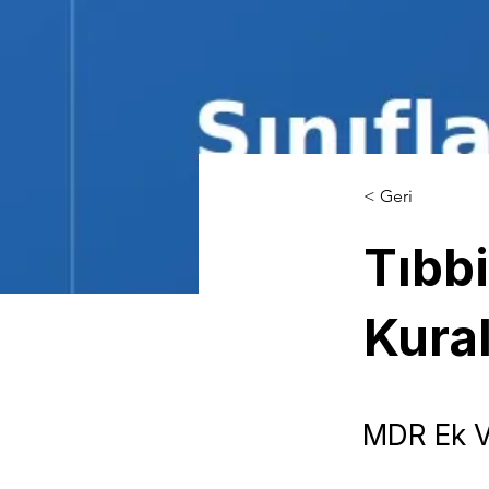
< Geri
Tıbbi
Kural
MDR Ek VII