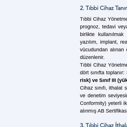
2. Tıbbi Cihaz Tanı
Tıbbi Cihaz Yönetmel
prognoz, tedavi veya 
birlikte kullanılma
yazılım, implant, rea
vücudundan alınan ör
düzenlenir.
Tıbbi Cihaz Yönetmel
dört sınıfta toplanır: 
risk) ve Sınıf III (yü
Cihaz sınıfı, ithalat 
ve denetim seviyesin
Conformity) yeterli i
alınmış AB Sertifikas
3. Tıbbi Cihaz İtha