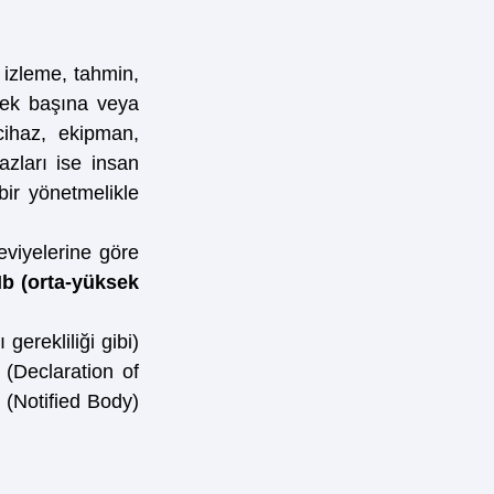
izleme, tahmin, 
 tek başına veya 
cihaz, ekipman, 
azları ise insan 
ir yönetmelikle 
viyelerine göre 
IIb (orta-yüksek 
gerekliliği gibi) 
(Declaration of 
 (Notified Body) 