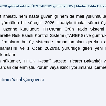
tı 2026 güncel rehber ÜTS TAREKS gümrük KDV | Medex Tıbbi Cihaz
az ithalatı, hem hasta güvenliği hem de mali yükümlülü
yürütülen bir süreçtir. 2026 itibariyle ithalat süreci ü
sı üzerine kuruludur: TİTCK'nın Ürün Takip Sistemi 
carette Risk Esaslı Kontrol Sistemi (TAREKS) ve gümrük te
ı firmaların bu üç sistemde tamamlamaları gereken adı
ulamasını ve 1 Ocak 2026'da yürürlüğe giren yeni m
 anlatır.
m hükümler, TİTCK, Resmî Gazete, Ticaret Bakanlığı v
klardan derlenmiştir. Yorum veya ikincil yorumlama içerm
latının Yasal Çerçevesi