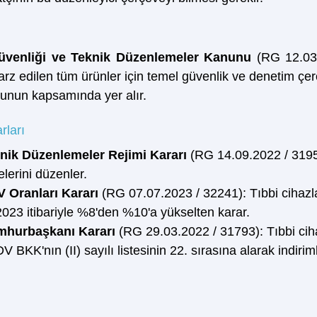
Güvenliği ve Teknik Düzenlemeler Kanunu 
(RG 12.03.
rz edilen tüm ürünler için temel güvenlik ve denetim çerçe
nunun kapsamında yer alır.
rları
knik Düzenlemeler Rejimi Kararı 
(RG 14.09.2022 / 31953
elerini düzenler.
V Oranları Kararı 
(RG 07.07.2023 / 32241): Tıbbi cihaz
23 itibariyle %8'den %10'a yükselten karar.
mhurbaşkanı Kararı 
(RG 29.03.2022 / 31793): Tıbbi ciha
 BKK'nın (II) sayılı listesinin 22. sırasına alarak indiriml