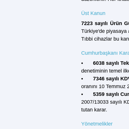
Üst Kanun
7223 sayılı Ürün 
Türkiye'de piyasaya a
Tıbbi cihazlar bu ka
Cumhurbaşkanı Kara
•       
6038 sayılı Te
denetiminin temel ilk
•       
7346 sayılı KD
oranını 10 Temmuz 20
•       
5359 sayılı Cu
2007/13033 sayılı KDV
tutan karar.
Yönetmelikler