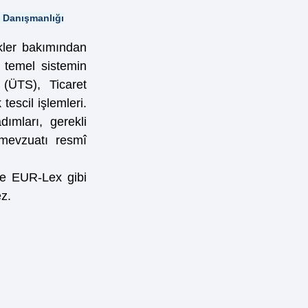
 Danışmanlığı
kler bakımından 
ç temel sistemin 
(ÜTS), Ticaret 
scil işlemleri. 
mları, gerekli 
evzuatı resmî 
e EUR-Lex gibi 
ez.