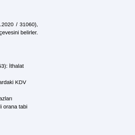
2020 / 31060), 
vesini belirler. 
): İthalat 
lardaki KDV 
zları 
i orana tabi 