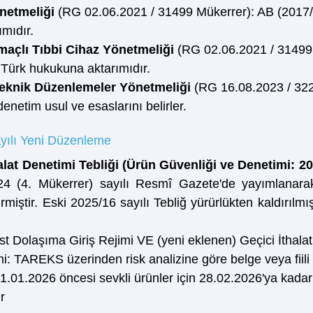
netmeliği 
(RG 02.06.2021 / 31499 Mükerrer): AB (2017
mıdır.
Amaçlı Tıbbi Cihaz Yönetmeliği 
(RG 02.06.2021 / 31499
Türk hukukuna aktarımıdır.
Teknik Düzenlemeler Yönetmeliği 
(RG 16.08.2023 / 322
denetim usul ve esaslarını belirler.
yılı Yeni Düzenleme
halat Denetimi Tebliği (Ürün Güvenliği ve Denetimi: 20
124 (4. Mükerrer) sayılı Resmî Gazete'de yayımlanar
irmiştir. Eski 2025/16 sayılı Tebliğ yürürlükten kaldırılmışt
st Dolaşıma Giriş Rejimi VE (yeni eklenen) Geçici İthalat
mi: TAREKS üzerinden risk analizine göre belge veya fiil
01.01.2026 öncesi sevkli ürünler için 28.02.2026'ya kada
r