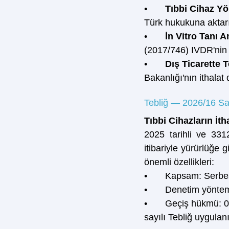
•       
Tıbbi Cihaz Yö
Türk hukukuna aktarı
•       
İn Vitro Tanı 
(2017/746) IVDR'nin 
•       
Dış Ticarette 
Bakanlığı'nın ithalat 
Tebliğ — 2026/16 Sa
Tıbbi Cihazların İt
2025 tarihli ve 33
itibariyle yürürlüğe g
önemli özellikleri:
•       Kapsam: Serbe
•       Denetim yönte
•       Geçiş hükmü: 
sayılı Tebliğ uygulanı