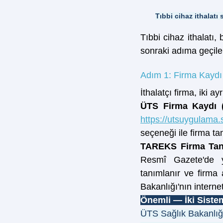
Tıbbi cihaz ithalat
Tıbbi cihaz ithalatı
sonraki adıma geçil
Adım 1: Firma Kaydı
İthalatçı firma, iki a
ÜTS Firma Kaydı (
https://utsuygulama.
seçeneği ile firma ta
TAREKS Firma Tanı
Resmî Gazete'de y
tanımlanır ve firma a
Bakanlığı'nın intern
Önemli — İki Sistem
ÜTS Sağlık Bakanlığı