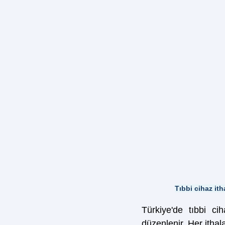
Tıbbi cihaz it
Türkiye'de tıbbi ci
düzenlenir. Her ithal