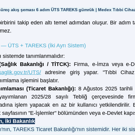
ı süreç akış şeması 6 adım ÜTS TAREKS gümrük | Medex Tıbbi Ciha
, birbirini takip eden altı temel adımdan oluşur. Bir adı
emez.
 — ÜTS + TAREKS (İki Ayrı Sistem)
yrı sistemde tanımlanmalıdır:
Sağlık Bakanlığı / TİTCK): 
saglik.gov.tr/UTS/
 adresine giriş yapar. "Tıbbi Cihaz
nımlama işlemini başlatır.
mlaması (Ticaret Bakanlığı): 
8 Ağustos 2025 tarihli 
ayımlanan 2025/28 sayılı Tebliğ çerçevesinde fir
dına işlem yapacak en az bir kullanıcı yetkilendirilir. 
et sayfasının "E-İşlemler" bölümünden veya e-Devlet kapıs
, İki Bakanlık
'nın, TAREKS Ticaret Bakanlığı'nın sistemidir. Her iki si