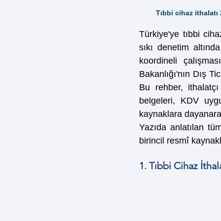
Tıbbi cihaz ithala
Türkiye'ye tıbbi cih
sıkı denetim altında 
koordineli çalışma
Bakanlığı'nın Dış Ti
Bu rehber, ithalatç
belgeleri, KDV uyg
kaynaklara dayanarak
Yazıda anlatılan tü
birincil resmî kayna
1. Tıbbi Cihaz İtha