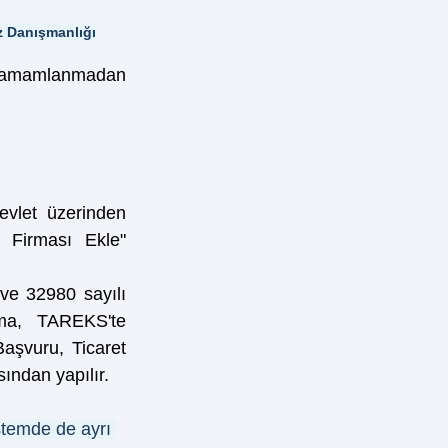
z Danışmanlığı
m tamamlanmadan 
Firma, e-İmza veya e-Devlet üzerinden 
 Firması Ekle" 
ve 32980 sayılı 
ma, TAREKS'te 
Başvuru, Ticaret 
ından yapılır.
stemde de ayrı 