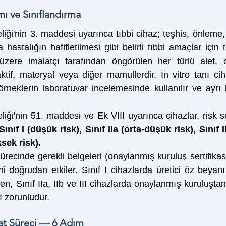
mı ve Sınıflandırma
iği'nin 3. maddesi uyarınca tıbbi cihaz; teşhis, önleme, 
hastalığın hafifletilmesi gibi belirli tıbbi amaçlar için
k üzere imalatçı tarafından öngörülen her türlü alet, 
ktif, materyal veya diğer mamullerdir. İn vitro tanı cih
neklerin laboratuvar incelemesinde kullanılır ve ayrı b
iği'nin 51. maddesi ve Ek VIII uyarınca cihazlar, risk se
Sınıf I (düşük risk), Sınıf IIa (orta-düşük risk), Sınıf 
ksek risk).
sürecinde gerekli belgeleri (onaylanmış kuruluş sertifikası 
i doğrudan etkiler. Sınıf I cihazlarda üretici öz beyanı 
ken, Sınıf IIa, IIb ve III cihazlarda onaylanmış kuruluştan
ı zorunludur.
lat Süreci — 6 Adım