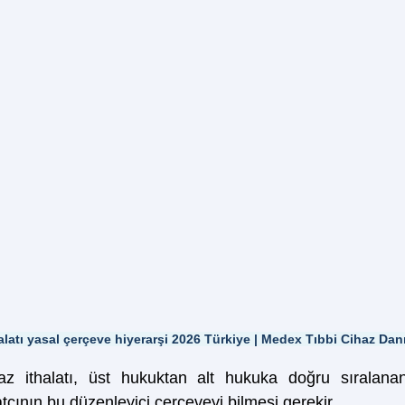
halatı yasal çerçeve hiyerarşi 2026 Türkiye | Medex Tıbbi Cihaz Dan
haz ithalatı, üst hukuktan alt hukuka doğru sıralana
atçının bu düzenleyici çerçeveyi bilmesi gerekir.