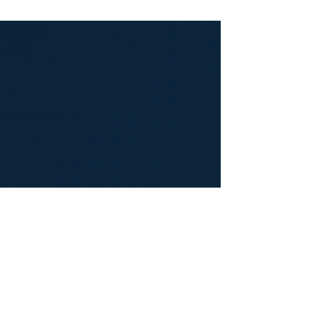
rehberde ÜTS firma kaydı, belge kaydı ve tıbbi cihaz
ürün kaydını; MDR (AB 2017/745), IVDR (AB 2017/746),
EUDAMED, CE sertifikası süre uzatımı (AB 2023/607),
ısmarlama cihaz tescili, cihaz sınıfları, ithalat ve
TAREKS uyumunu yalnızca resmi mevzuata göre
anlattık. Medex Kurumsal Danışmanlık ile ÜTS
süreçleriniz hızlı ve