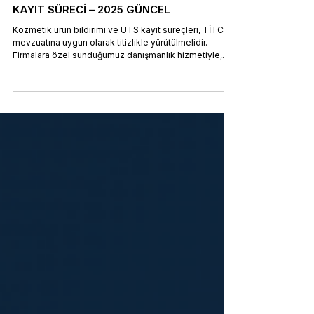
KOZMETİK ÜRÜN BİLDİRİMİ VE ÜTS
KAYIT SÜRECİ – 2025 GÜNCEL
Kozmetik ürün bildirimi ve ÜTS kayıt süreçleri, TİTCK
mevzuatına uygun olarak titizlikle yürütülmelidir.
Firmalara özel sunduğumuz danışmanlık hizmetiyle,
üretici ve ithalatçılar için gerekli tüm belgelerin
hazırlanması, STE atanması, etiket ve formülasyon
kontrolü gibi adımlar eksiksiz şekilde tamamlanır. ÜTS
sisteminde hızlı ve sorunsuz ürün bildirimi yapmanız
için yanınızdayız.