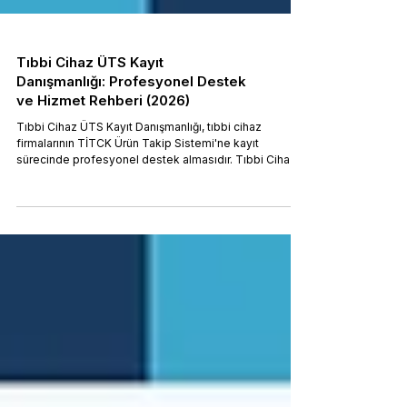
Tıbbi Cihaz ÜTS Kayıt
Danışmanlığı: Profesyonel Destek
ve Hizmet Rehberi (2026)
Tıbbi Cihaz ÜTS Kayıt Danışmanlığı, tıbbi cihaz
firmalarının TİTCK Ürün Takip Sistemi'ne kayıt
sürecinde profesyonel destek almasıdır. Tıbbi Cihaz
Yönetmeliği (RG 02.06.2021/31499 mük.) gereği firma,
belge ve ürün kayıt aşamalarında çoklu kurum
entegrasyonu gerekir. Medex Tıbbi Cihaz ÜTS Kayıt
Danışmanlığı, başvurudan piyasaya arza kadar tüm
süreci yönetir; eksik belge ve hatalı başvuru riskini
ortadan kaldırır.