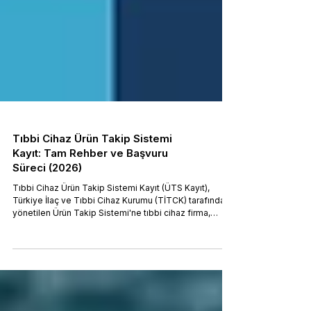
Tıbbi Cihaz Ürün Takip Sistemi
Kayıt: Tam Rehber ve Başvuru
Süreci (2026)
Tıbbi Cihaz Ürün Takip Sistemi Kayıt (ÜTS Kayıt),
Türkiye İlaç ve Tıbbi Cihaz Kurumu (TİTCK) tarafından
yönetilen Ürün Takip Sistemi'ne tıbbi cihaz firma,
belge ve ürünlerinin kayıt edilmesi sürecidir. Tıbbi
Cihaz Yönetmeliği (RG 02.06.2021/31499 mük.) gereği
piyasaya arz edilen her tıbbi cihaz için Tıbbi Cihaz