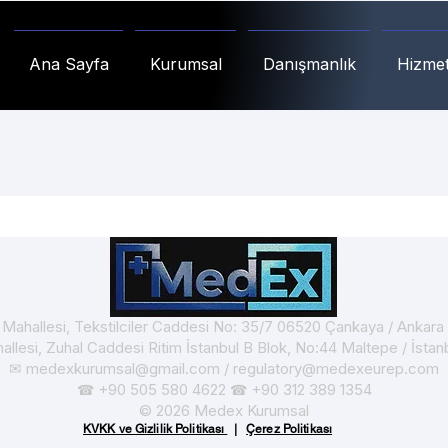
Ana Sayfa
Kurumsal
Danışmanlık
Hizmet
t Mahallesi, Tekstilciler Caddesi No: 35/7 06520 Çankaya / Ankar
hallesi, Zuhal Caddesi Ritim İstanbul B Blok, No:44 Maltepe / İsta
✉
medexkurumsal@gmail.com
/
regulatory@medexeurep.com
+90 505 580 4622
+90 312 389 1354
☎
☎
© 2026 Medex Kurumsal
KVKK ve Gizlilik Politikası
|
Çerez Politikası