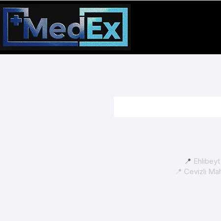
📍
Ehlibey
📍 Cevizli Ma