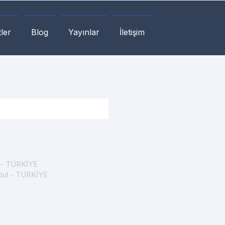
ler
Blog
Yayınlar
İletişim
a - TÜRKİYE
nbul - TÜRKİYE