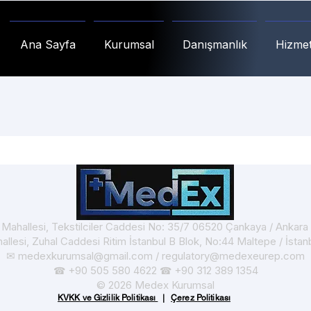
Ana Sayfa
Kurumsal
Danışmanlık
Hizmet
t Mahallesi, Tekstilciler Caddesi No: 35/7 06520 Çankaya / Ankar
hallesi, Zuhal Caddesi Ritim İstanbul B Blok, No:44 Maltepe / İsta
✉
medexkurumsal@gmail.com
/
regulatory@medexeurep.com
+90 505 580 4622
+90 312 389 1354
☎
☎
© 2026 Medex Kurumsal
KVKK ve Gizlilik Politikası
|
Çerez Politikası