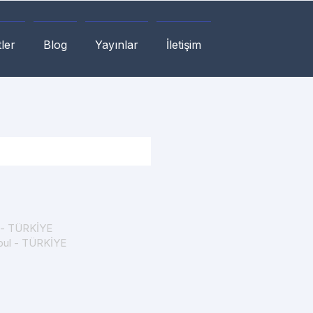
ler
Blog
Yayınlar
İletişim
a - TÜRKİYE
nbul - TÜRKİYE