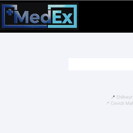
📍
Ehlibey
📍 Cevizli Ma