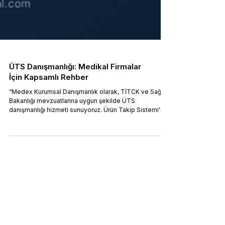
ÜTS Danışmanlığı: Medikal Firmalar
İçin Kapsamlı Rehber
“Medex Kurumsal Danışmanlık olarak, TİTCK ve Sağlık
Bakanlığı mevzuatlarına uygun şekilde ÜTS
danışmanlığı hizmeti sunuyoruz. Ürün Takip Sistemi'ne
(ÜTS) kayıt, e-imza işlemleri, MERSİS doğrulaması gibi
tüm süreçlerde profesyonel destek sağlıyoruz. ÜTS
sürecinizi güvenle yönetmek için bize ulaşın. Hemen
bilgi alın!”