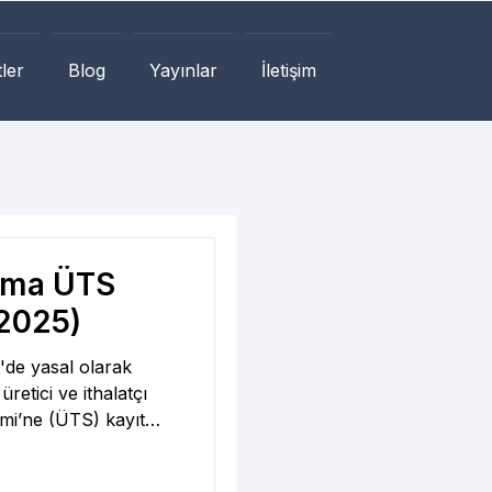
ler
Blog
Yayınlar
İletişim
irma ÜTS
(2025)
'de yasal olarak
retici ve ithalatçı
emi’ne (ÜTS) kayıt
u işlem, TİTCK’nın
k Başvuru Sistemi