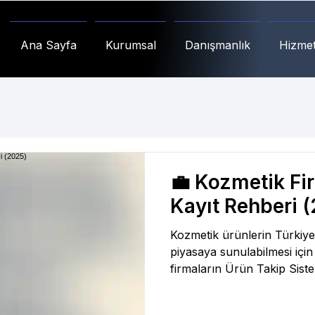
Ana Sayfa
Kurumsal
Danışmanlık
Hizmet
💼 Kozmetik F
Kayıt Rehberi 
Kozmetik ürünlerin Türkiye
piyasaya sunulabilmesi için ü
firmaların Ürün Takip Sist
yaptırmaları zorunludur. B
yönlendirmesiyle Elektroni