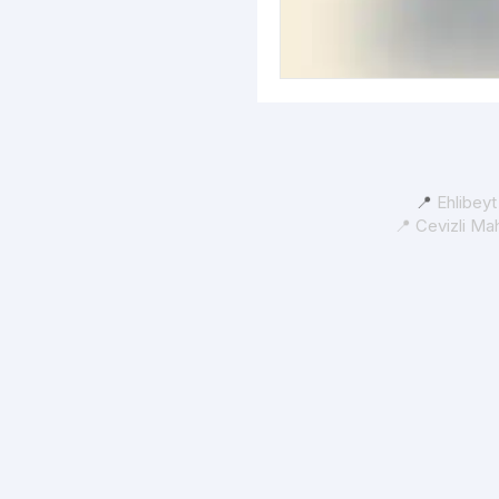
📍
Ehlibey
📍 Cevizli Ma