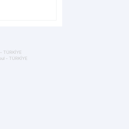
rma kaydı
portalı üzerinden
leştirilir. Başvuru
prosedürler yazıda
a - TÜRKİYE
nbul - TÜRKİYE