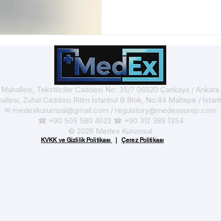
(EBS) üzerinden yapılır. Fi
tamamlandıktan sonra ÜTS 
kullanıcı tanımlaması gerçek
belgeleri, e-imza ve resmi 
detaylı olarak açıklanmıştır.
t Mahallesi, Tekstilciler Caddesi No: 35/7 06520 Çankaya / Ankar
hallesi, Zuhal Caddesi Ritim İstanbul B Blok, No:44 Maltepe / İsta
✉
medexkurumsal@gmail.com
/
regulatory@medexeurep.com
+90 505 580 4622
+90 312 389 1354
☎
☎
© 2026 Medex Kurumsal
KVKK ve Gizlilik Politikası
|
Çerez Politikası