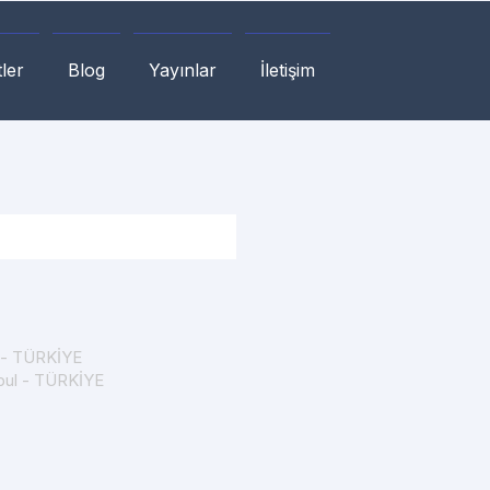
ler
Blog
Yayınlar
İletişim
a - TÜRKİYE
nbul - TÜRKİYE