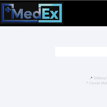
📍
Ehlibey
📍 Cevizli Ma