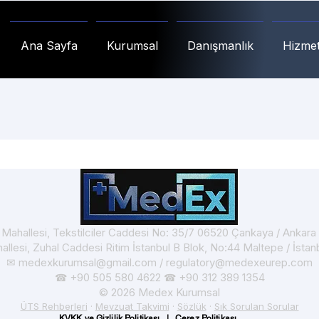
Ana Sayfa
Kurumsal
Danışmanlık
Hizmet
t Mahallesi, Tekstilciler Caddesi No: 35/7 06520 Çankaya / Ankar
hallesi, Zuhal Caddesi Ritim İstanbul B Blok, No:44 Maltepe / İsta
✉
medexkurumsal@gmail.com
/
regulatory@medexeurep.com
+90 505 580 4622
+90 312 389 1354
☎
☎
© 2026 Medex Kurumsal
ÜTS Rehberleri
·
Mevzuat Takvimi
·
Sözlük
·
Sık Sorulan Sorular
KVKK ve Gizlilik Politikası
|
Çerez Politikası