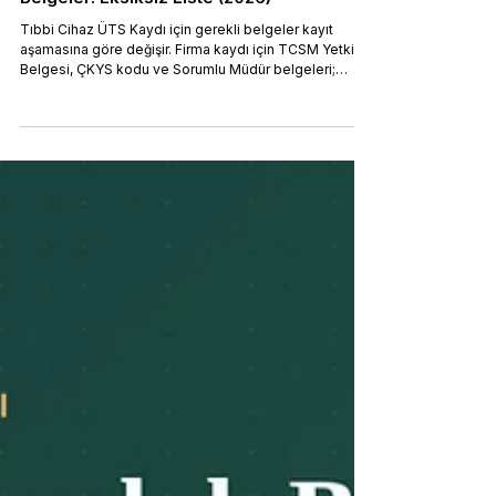
Tıbbi Cihaz ÜTS Kaydı İçin Gerekli
Belgeler: Eksiksiz Liste (2026)
Tıbbi Cihaz ÜTS Kaydı için gerekli belgeler kayıt
aşamasına göre değişir. Firma kaydı için TCSM Yetki
Belgesi, ÇKYS kodu ve Sorumlu Müdür belgeleri;
belge kaydı için CE sertifikası, AB Uygunluk Beyanı ve
yetkili temsilci sözleşmesi; ürün kaydı için UDI-DI,
EMDN kodu ve ambalaj bilgileri zorunludur. Belgeler
Tıbbi Cihaz Yönetmeliği (RG 02.06.2021/31499 mük.)
gereği eksiksiz sunulmalı; eksik belge ile yapılan ÜTS
Kaydı başvuruları reddedilir.