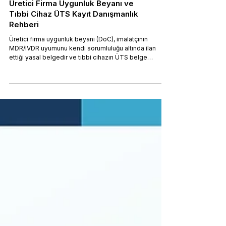
Üretici Firma Uygunluk Beyanı ve
Tıbbi Cihaz ÜTS Kayıt Danışmanlık
Rehberi
Üretici firma uygunluk beyanı (DoC), imalatçının
MDR/IVDR uyumunu kendi sorumluluğu altında ilan
ettiği yasal belgedir ve tıbbi cihazın ÜTS belge
kaydının temelini oluşturur. Bu rehberde uygunluk
beyanını kimin düzenleyebileceğini, MDR Madde 19 /
IVDR Madde 17 ve Ek IV gerekliliklerini, üretici–
temsilci–ithalatçı sorumluluk zincirini, beyanın ÜTS
belge kaydındaki yerini ve üretici kaynaklı en sık red
sebeplerini bulacaksınız. Tıbbi Cihaz ÜTS Kayıt
Danışmanlık hizmetimizle bey