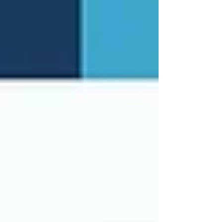
belge ve ürün kayıt aşamalarında çoklu kurum
entegrasyonu gerekir. Medex Tıbbi Cihaz ÜTS Kayıt
Danışmanlığı, başvurudan piyasaya arza kadar tüm
süreci yönetir; eksik belge ve hatalı başvuru riskini
ortadan kaldırır.