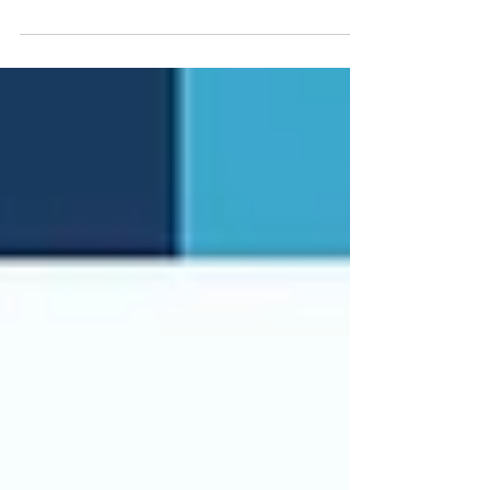
ettiği yasal belgedir ve tıbbi cihazın ÜTS belge
kaydının temelini oluşturur. Bu rehberde uygunluk
beyanını kimin düzenleyebileceğini, MDR Madde 19 /
IVDR Madde 17 ve Ek IV gerekliliklerini, üretici–
temsilci–ithalatçı sorumluluk zincirini, beyanın ÜTS
belge kaydındaki yerini ve üretici kaynaklı en sık red
sebeplerini bulacaksınız. Tıbbi Cihaz ÜTS Kayıt
Danışmanlık hizmetimizle bey